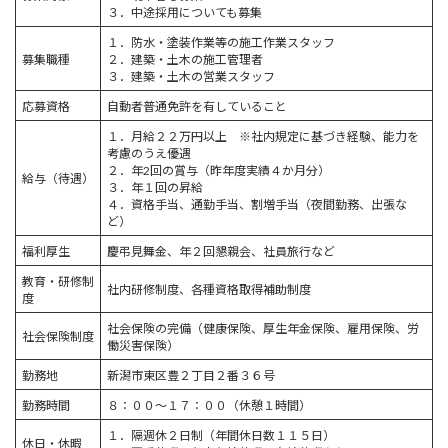
３．中途採用についても募集
１．防水・塗装作業等の施工作業スタッフ
募集職種
２．建築・土木の施工管理者
３．建築・土木の営業スタッフ
応募資格
自動者普通免許を有していること
１．月給２２万円以上 ※社内規定に基づき経験、能力を
考慮のうえ優遇
２．年2回の賞与（昨年度実績４か月分）
給与（待遇）
３．年１回の昇給
４．資格手当、通勤手当、割増手当（夜間勤務、出張な
ど）
福利厚生
慶弔見舞金、年２回懇親会、社員旅行など
教育・研修制
社内研修制度、各種資格取得補助制度
度
社会保険の完備（健康保険、厚生年金保険、雇用保険、労
社会保険制度
働災害保険）
勤務地
新潟市東区豊２丁目２番３６号
勤務時間
８：００～１７：００（休憩１時間）
１．隔週休２日制（年間休日数１１５日）
休日・休暇