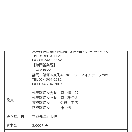
FAX 025-271-1189（総務部門）
025-250-1154（土木部門）
025-250-1729（建築部門）
【柏崎事業所】
〒945-0113
新潟県柏崎市中田1793番4
TEL 03-6413-1195
所在地
FAX 03-6413-1196
【東京事務所】
〒154-0017
東京都世田谷区世田谷4丁目9番7号MIYABI201号
TEL 03-6413-1195
FAX 03-6413-1196
【静岡営業所】
〒422-8066
静岡市駿河区泉町4－30 ラ・フォンテーヌ202
TEL 054-504-0582
FAX 054-204-7007
代表取締役会長 森 慎一郎
代表取締役社長 森 維舎夫
役員
専務取締役 佐藤 正広
常務取締役 神 悟
設立年月日
平成元年4月7日
資本金
3,000万円