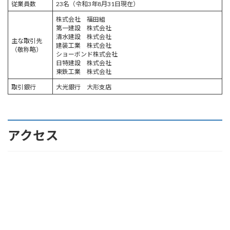
従業員数
23名（令和3年8月31日現在）
株式会社 福田組
第一建設 株式会社
清水建設 株式会社
主な取引先
建装工業 株式会社
（敬称略）
ショーボンド株式会社
日特建設 株式会社
東鉄工業 株式会社
取引銀行
大光銀行 大形支店
アクセス