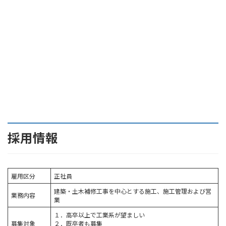
採用情報
雇用区分
正社員
建築・土木補修工事を中心とする施工、施工管理および営
業務内容
業
１．高卒以上で工業系が望ましい
募集対象
２．既卒者も募集